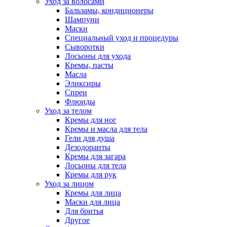
Уход за волосами
Бальзамы, кондиционеры
Шампуни
Маски
Специальный уход и процедуры
Сыворотки
Лосьоны для ухода
Кремы, пасты
Масла
Эликсиры
Спреи
Флюиды
Уход за телом
Кремы для ног
Кремы и масла для тела
Гели для душа
Дезодоранты
Кремы для загара
Лосьоны для тела
Кремы для рук
Уход за лицом
Кремы для лица
Маски для лица
Для бритья
Другое