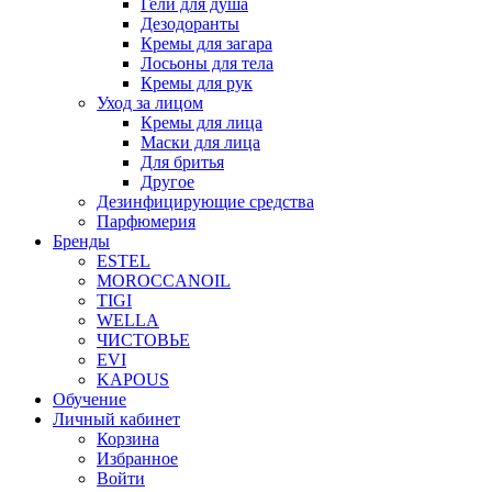
Гели для душа
Дезодоранты
Кремы для загара
Лосьоны для тела
Кремы для рук
Уход за лицом
Кремы для лица
Маски для лица
Для бритья
Другое
Дезинфицирующие средства
Парфюмерия
Бренды
ESTEL
MOROCCANOIL
TIGI
WELLA
ЧИСТОВЬЕ
EVI
KAPOUS
Обучение
Личный кабинет
Корзина
Избранное
Войти