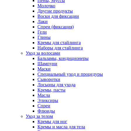
Пены, Муссы
Молочко
Другие продукты
Воски для фиксации
Лаки
Спреи (фиксация)
Гели
Глины
Кремы для стайлинга
Наборы для стайлинга
Уход за волосами
Бальзамы, кондиционеры
Шампуни
Маски
Специальный уход и процедуры
Сыворотки
Лосьоны для ухода
Кремы, пасты
Масла
Эликсиры
Спреи
Флюиды
Уход за телом
Кремы для ног
Кремы и масла для тела