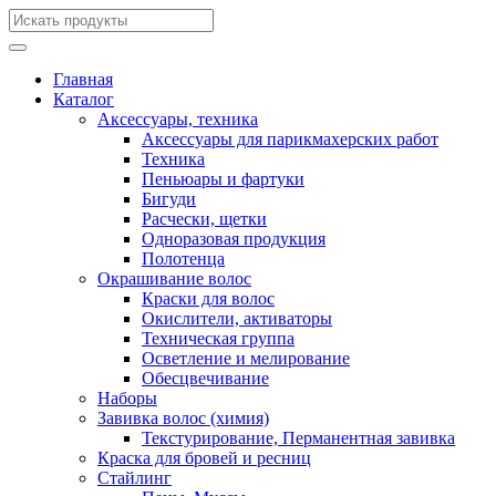
Главная
Каталог
Аксессуары, техника
Аксессуары для парикмахерских работ
Техника
Пеньюары и фартуки
Бигуди
Расчески, щетки
Одноразовая продукция
Полотенца
Окрашивание волос
Краски для волос
Окислители, активаторы
Техническая группа
Осветление и мелирование
Обесцвечивание
Наборы
Завивка волос (химия)
Текстурирование, Перманентная завивка
Краска для бровей и ресниц
Стайлинг