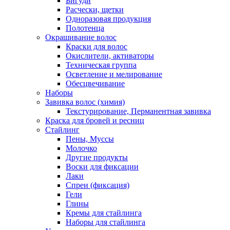
Бигуди
Расчески, щетки
Одноразовая продукция
Полотенца
Окрашивание волос
Краски для волос
Окислители, активаторы
Техническая группа
Осветление и мелирование
Обесцвечивание
Наборы
Завивка волос (химия)
Текстурирование, Перманентная завивка
Краска для бровей и ресниц
Стайлинг
Пены, Муссы
Молочко
Другие продукты
Воски для фиксации
Лаки
Спреи (фиксация)
Гели
Глины
Кремы для стайлинга
Наборы для стайлинга