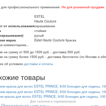
о для профессионального применения.
Не для розничной продажи.
ESTEL
Haute Couture
т от использования
окрашивание
а
стойкие
(окрашивания)
русый
вая марка
Estel Haute Couture Краска
ка комментариев...
зе на сумму от 500 до 1500 руб. - доставка 500 руб.
зе на сумму более 1500 руб. - доставка бесплатно (по Москве и обл
ее об условиях
доставки и оплаты
хожие товары
ем-краска для волос ESTEL PRINCE, 9/00 Блондин для седины, 100
Для салонов и парикмахеров