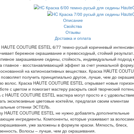
Описание
Свойства
Отзывы
Доставка и оплата
а HAUTE COUTURE ESTEL 6/77 темно-русый коричневый интенсивн
чивает бережное окрашивание и превосходный, стойкий результат.
ивное закрашивание седины, стойкость, индивидуальный подход 
 а главное - восстанавливающий эффект за счет уникальной форм
, основанной на катионоактивных веществах. Краска HAUTE COUT
позволяет получить принципиально другое, лучше, чем до окраши
тво волос. Краска HAUTE COUTURE ESTEL открывает новые горизо
боте с цветом и помогает мастеру раскрыть свой творческий потен
ь с HAUTE COUTURE ESTEL мастера могут просто и с удовольстви
ать эксклюзивные цветовые коктейли, предлагая своим клиентам
нальные оттенки ЭСТЕЛЬ.
ску HAUTE COUTURE ESTEL не нужно добавлять дополнительные
ающие ингредиенты. Компоненты, которые ухаживают за волосами
окрашивания, уже заложены в формуле краски. Мягкость, блеск,
венность. Волосы – лучше, чем до окрашивания.