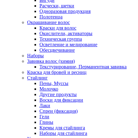
Бигуди
Расчески, щетки
Одноразовая продукция
Полотенца
Окрашивание волос
Краски для волос
Окислители, активаторы
Техническая группа
Осветление и мелирование
Обесцвечивание
Наборы
Завивка волос (химия)
Текстурирование, Перманентная завивка
Краска для бровей и ресниц
Стайлинг
Пены, Муссы
Молочко
Другие продукты
Воски для фиксации
Лаки
Спреи (фиксация)
Гели
Глины
Кремы для стайлинга
Наборы для стайлинга