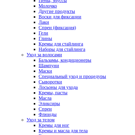
Пены, Муссы
Молочко
Другие продукты
Воски для фиксации
Лаки
Спреи (фиксация)
Гели
Глины
Кремы для стайлинга
Наборы для стайлинга
Уход за волосами
Бальзамы, кондиционеры
Шампуни
Маски
Специальный уход и процедуры
Сыворотки
Лосьоны для ухода
Кремы, пасты
Масла
Эликсиры
Спреи
Флюиды
Уход за телом
Кремы для ног
Кремы и масла для тела