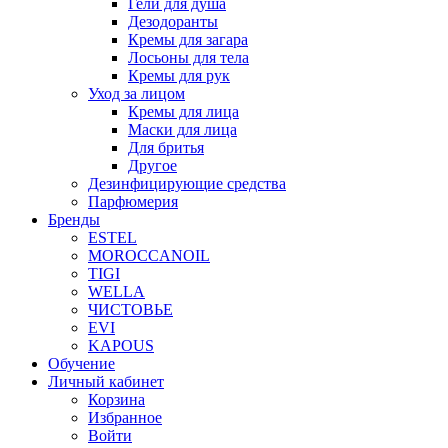
Гели для душа
Дезодоранты
Кремы для загара
Лосьоны для тела
Кремы для рук
Уход за лицом
Кремы для лица
Маски для лица
Для бритья
Другое
Дезинфицирующие средства
Парфюмерия
Бренды
ESTEL
MOROCCANOIL
TIGI
WELLA
ЧИСТОВЬЕ
EVI
KAPOUS
Обучение
Личный кабинет
Корзина
Избранное
Войти