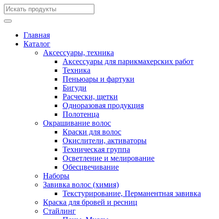
Главная
Каталог
Аксессуары, техника
Аксессуары для парикмахерских работ
Техника
Пеньюары и фартуки
Бигуди
Расчески, щетки
Одноразовая продукция
Полотенца
Окрашивание волос
Краски для волос
Окислители, активаторы
Техническая группа
Осветление и мелирование
Обесцвечивание
Наборы
Завивка волос (химия)
Текстурирование, Перманентная завивка
Краска для бровей и ресниц
Стайлинг