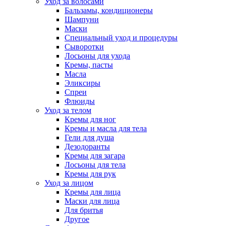
Уход за волосами
Бальзамы, кондиционеры
Шампуни
Маски
Специальный уход и процедуры
Сыворотки
Лосьоны для ухода
Кремы, пасты
Масла
Эликсиры
Спреи
Флюиды
Уход за телом
Кремы для ног
Кремы и масла для тела
Гели для душа
Дезодоранты
Кремы для загара
Лосьоны для тела
Кремы для рук
Уход за лицом
Кремы для лица
Маски для лица
Для бритья
Другое