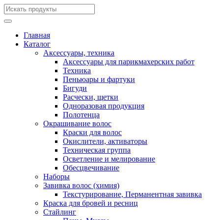
Главная
Каталог
Аксессуары, техника
Аксессуары для парикмахерских работ
Техника
Пеньюары и фартуки
Бигуди
Расчески, щетки
Одноразовая продукция
Полотенца
Окрашивание волос
Краски для волос
Окислители, активаторы
Техническая группа
Осветление и мелирование
Обесцвечивание
Наборы
Завивка волос (химия)
Текстурирование, Перманентная завивка
Краска для бровей и ресниц
Стайлинг