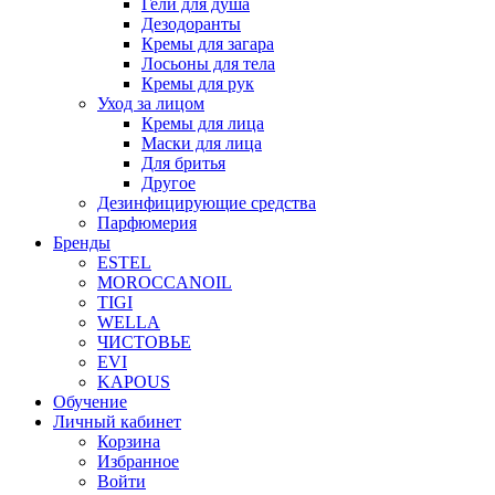
Гели для душа
Дезодоранты
Кремы для загара
Лосьоны для тела
Кремы для рук
Уход за лицом
Кремы для лица
Маски для лица
Для бритья
Другое
Дезинфицирующие средства
Парфюмерия
Бренды
ESTEL
MOROCCANOIL
TIGI
WELLA
ЧИСТОВЬЕ
EVI
KAPOUS
Обучение
Личный кабинет
Корзина
Избранное
Войти