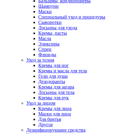
Бальзамы, кондиционеры
Шампуни
Маски
Специальный уход и процедуры
Сыворотки
Лосьоны для ухода
Кремы, пасты
Масла
Эликсиры
Спреи
Флюиды
Уход за телом
Кремы для ног
Кремы и масла для тела
Гели для душа
Дезодоранты
Кремы для загара
Лосьоны для тела
Кремы для рук
Уход за лицом
Кремы для лица
Маски для лица
Для бритья
Другое
Дезинфицирующие средства