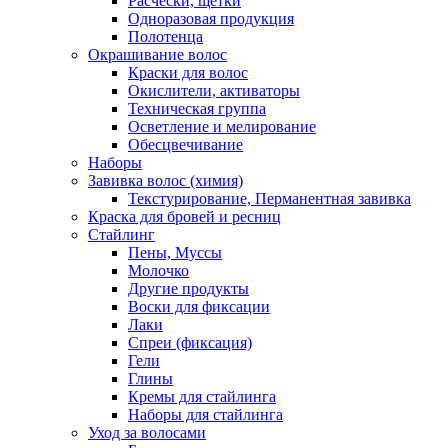
Расчески, щетки
Одноразовая продукция
Полотенца
Окрашивание волос
Краски для волос
Окислители, активаторы
Техническая группа
Осветление и мелирование
Обесцвечивание
Наборы
Завивка волос (химия)
Текстурирование, Перманентная завивка
Краска для бровей и ресниц
Стайлинг
Пены, Муссы
Молочко
Другие продукты
Воски для фиксации
Лаки
Спреи (фиксация)
Гели
Глины
Кремы для стайлинга
Наборы для стайлинга
Уход за волосами