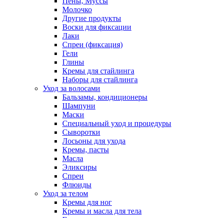
Пены, Муссы
Молочко
Другие продукты
Воски для фиксации
Лаки
Спреи (фиксация)
Гели
Глины
Кремы для стайлинга
Наборы для стайлинга
Уход за волосами
Бальзамы, кондиционеры
Шампуни
Маски
Специальный уход и процедуры
Сыворотки
Лосьоны для ухода
Кремы, пасты
Масла
Эликсиры
Спреи
Флюиды
Уход за телом
Кремы для ног
Кремы и масла для тела