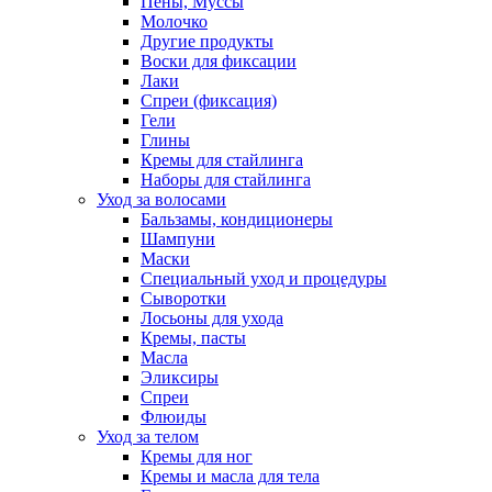
Пены, Муссы
Молочко
Другие продукты
Воски для фиксации
Лаки
Спреи (фиксация)
Гели
Глины
Кремы для стайлинга
Наборы для стайлинга
Уход за волосами
Бальзамы, кондиционеры
Шампуни
Маски
Специальный уход и процедуры
Сыворотки
Лосьоны для ухода
Кремы, пасты
Масла
Эликсиры
Спреи
Флюиды
Уход за телом
Кремы для ног
Кремы и масла для тела