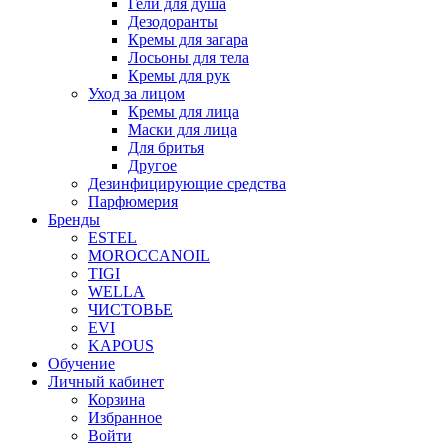
Гели для душа
Дезодоранты
Кремы для загара
Лосьоны для тела
Кремы для рук
Уход за лицом
Кремы для лица
Маски для лица
Для бритья
Другое
Дезинфицирующие средства
Парфюмерия
Бренды
ESTEL
MOROCCANOIL
TIGI
WELLA
ЧИСТОВЬЕ
EVI
KAPOUS
Обучение
Личный кабинет
Корзина
Избранное
Войти