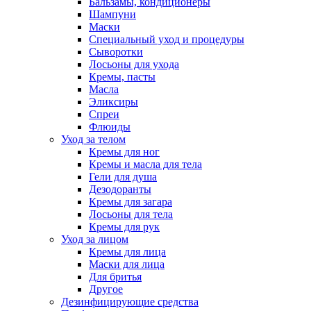
Бальзамы, кондиционеры
Шампуни
Маски
Специальный уход и процедуры
Сыворотки
Лосьоны для ухода
Кремы, пасты
Масла
Эликсиры
Спреи
Флюиды
Уход за телом
Кремы для ног
Кремы и масла для тела
Гели для душа
Дезодоранты
Кремы для загара
Лосьоны для тела
Кремы для рук
Уход за лицом
Кремы для лица
Маски для лица
Для бритья
Другое
Дезинфицирующие средства