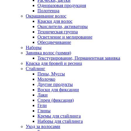
Расчески, щетки
Одноразовая продукция
Полотенца
Окрашивание волос
Краски для волос
Окислители, активаторы
Техническая группа
Осветление и мелирование
Обесцвечивание
Наборы
Завивка волос (химия)
Текстурирование, Перманентная завивка
Краска для бровей и ресниц
Стайлинг
Пены, Муссы
Молочко
Другие продукты
Воски для фиксации
Лаки
Спреи (фиксация)
Гели
Глины
Кремы для стайлинга
Наборы для стайлинга
Уход за волосами