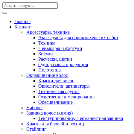
Главная
Каталог
Аксессуары, техника
Аксессуары для парикмахерских работ
Техника
Пеньюары и фартуки
Бигуди
Расчески, щетки
Одноразовая продукция
Полотенца
Окрашивание волос
Краски для волос
Окислители, активаторы
Техническая группа
Осветление и мелирование
Обесцвечивание
Наборы
Завивка волос (химия)
Текстурирование, Перманентная завивка
Краска для бровей и ресниц
Стайлинг