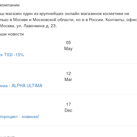
 компании
ш магазин один из крупнейших онлайн магазинов косметики не
лько в Москве и Московской области, но и в России. Контакты, офис
 Москва, ул. Лавочкина д. 23.
аши новости
05
May
я TIGI -15%
12
Mar
инка - ALPHA ULTIMA
17
Dec
тпроцвет - новинка!
к купить