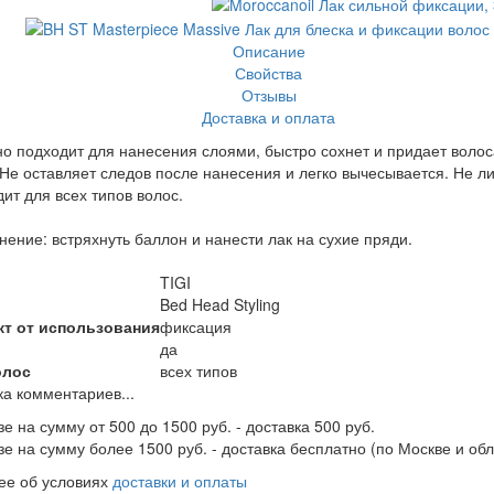
Описание
Свойства
Отзывы
Доставка и оплата
о подходит для нанесения слоями, быстро сохнет и придает воло
 Не оставляет следов после нанесения и легко вычесывается. Не ли
ит для всех типов волос.
ение: встряхнуть баллон и нанести лак на сухие пряди.
TIGI
Bed Head Styling
т от использования
фиксация
да
олос
всех типов
ка комментариев...
зе на сумму от 500 до 1500 руб. - доставка 500 руб.
зе на сумму более 1500 руб. - доставка бесплатно (по Москве и обл
ее об условиях
доставки и оплаты