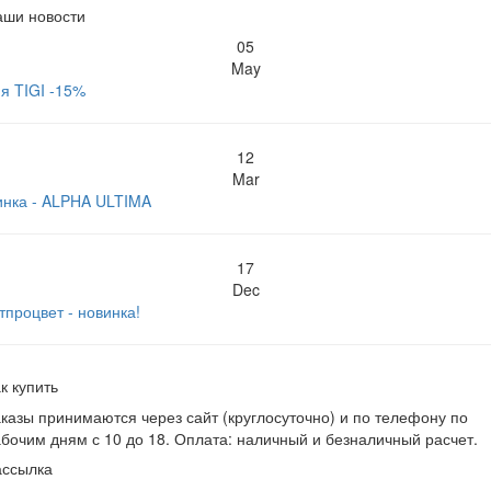
аши новости
05
May
я TIGI -15%
12
Mar
инка - ALPHA ULTIMA
17
Dec
тпроцвет - новинка!
к купить
казы принимаются через сайт (круглосуточно) и по телефону по
бочим дням с 10 до 18. Оплата: наличный и безналичный расчет.
ассылка