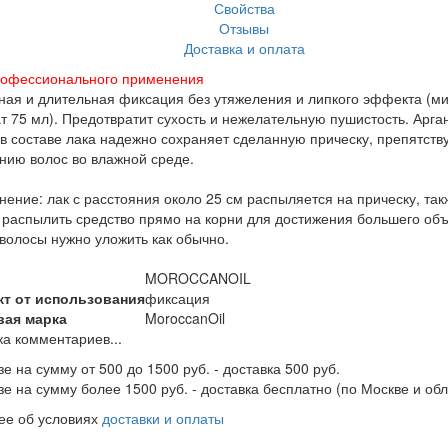
Свойства
Отзывы
Доставка и оплата
рофессионального применения
ая и длительная фиксация без утяжеления и липкого эффекта (м
 75 мл). Предотвратит сухость и нежелательную пушистость. Арга
в составе лака надежно сохраняет сделанную прическу, препятств
нию волос во влажной среде.
ение: лак с расстояния около 25 см распыляется на прическу, так
распылить средство прямо на корни для достижения большего об
волосы нужно уложить как обычно.
MOROCCANOIL
т от использования
фиксация
вая марка
MoroccanOil
ка комментариев...
зе на сумму от 500 до 1500 руб. - доставка 500 руб.
зе на сумму более 1500 руб. - доставка бесплатно (по Москве и обл
ее об условиях
доставки и оплаты