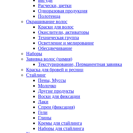
Бигуди
Расчески, щетки
Одноразовая продукция
Полотенца
Окрашивание волос
Краски для волос
Окислители, активаторы
Техническая группа
Осветление и мелирование
Обесцвечивание
Наборы
Завивка волос (химия)
Текстурирование, Перманентная завивка
Краска для бровей и ресниц
Стайлинг
Пены, Муссы
Молочко
Другие продукты
Воски для фиксации
Лаки
Спреи (фиксация)
Гели
Глины
Кремы для стайлинга
Наборы для стайлинга