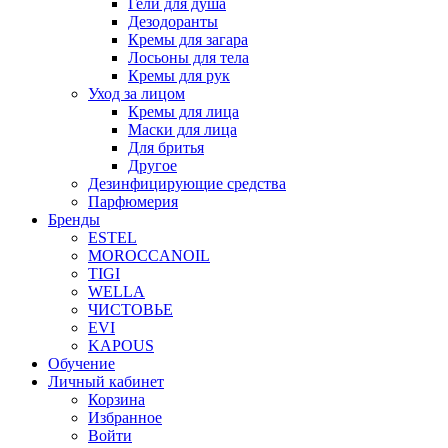
Гели для душа
Дезодоранты
Кремы для загара
Лосьоны для тела
Кремы для рук
Уход за лицом
Кремы для лица
Маски для лица
Для бритья
Другое
Дезинфицирующие средства
Парфюмерия
Бренды
ESTEL
MOROCCANOIL
TIGI
WELLA
ЧИСТОВЬЕ
EVI
KAPOUS
Обучение
Личный кабинет
Корзина
Избранное
Войти