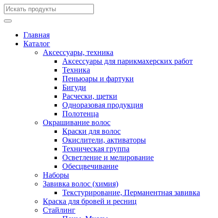
Главная
Каталог
Аксессуары, техника
Аксессуары для парикмахерских работ
Техника
Пеньюары и фартуки
Бигуди
Расчески, щетки
Одноразовая продукция
Полотенца
Окрашивание волос
Краски для волос
Окислители, активаторы
Техническая группа
Осветление и мелирование
Обесцвечивание
Наборы
Завивка волос (химия)
Текстурирование, Перманентная завивка
Краска для бровей и ресниц
Стайлинг