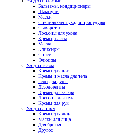
Уход за волосами
Бальзамы, кондиционеры
Шампуни
Маски
Специальный уход и процедуры
Сыворотки
Лосьоны для ухода
Кремы, пасты
Масла
Эликсиры
Спреи
Флюиды
Уход за телом
Кремы для ног
Кремы и масла для тела
Гели для душа
Дезодоранты
Кремы для загара
Лосьоны для тела
Кремы для рук
Уход за лицом
Кремы для лица
Маски для лица
Для бритья
Другое