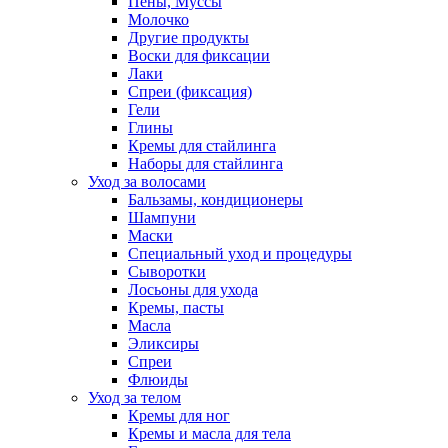
Пены, Муссы
Молочко
Другие продукты
Воски для фиксации
Лаки
Спреи (фиксация)
Гели
Глины
Кремы для стайлинга
Наборы для стайлинга
Уход за волосами
Бальзамы, кондиционеры
Шампуни
Маски
Специальный уход и процедуры
Сыворотки
Лосьоны для ухода
Кремы, пасты
Масла
Эликсиры
Спреи
Флюиды
Уход за телом
Кремы для ног
Кремы и масла для тела