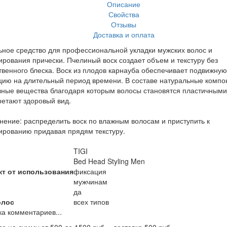
Описание
Свойства
Отзывы
Доставка и оплата
ное средство для профессиональной укладки мужских волос и
рования прически. Пчелиный воск создает объем и текстуру без
твенного блеска. Воск из плодов карнауба обеспечивает подвижную
ию на длительный период времени. В составе натуральные компо
вные вещества благодаря которым волосы становятся пластичными
етают здоровый вид.
ение: распределить воск по влажным волосам и приступить к
рованию придавая прядям текстуру.
TIGI
Bed Head Styling Men
т от использования
фиксация
мужчинам
да
олос
всех типов
ка комментариев...