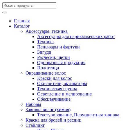
Главная
Каталог
Аксессуары, техника
Аксессуары для парикмахерских работ
Техника
Пеньюары и фартуки
Бигуди
Расчески, щетки
Одноразовая продукция
Полотенца
Окрашивание волос
Краски для волос
Окислители, активаторы
Техническая группа
Осветление и мелирование
Обесцвечивание
Наборы
Завивка волос (химия)
Текстурирование, Перманентная завивка
Краска для бровей и ресниц
Стайлинг