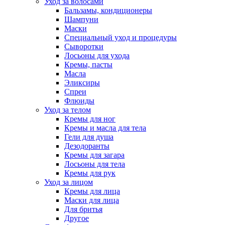
Уход за волосами
Бальзамы, кондиционеры
Шампуни
Маски
Специальный уход и процедуры
Сыворотки
Лосьоны для ухода
Кремы, пасты
Масла
Эликсиры
Спреи
Флюиды
Уход за телом
Кремы для ног
Кремы и масла для тела
Гели для душа
Дезодоранты
Кремы для загара
Лосьоны для тела
Кремы для рук
Уход за лицом
Кремы для лица
Маски для лица
Для бритья
Другое