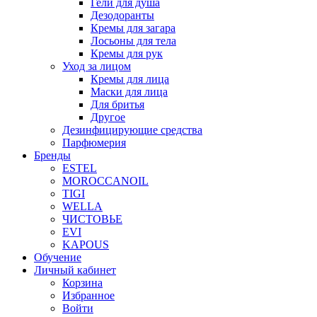
Гели для душа
Дезодоранты
Кремы для загара
Лосьоны для тела
Кремы для рук
Уход за лицом
Кремы для лица
Маски для лица
Для бритья
Другое
Дезинфицирующие средства
Парфюмерия
Бренды
ESTEL
MOROCCANOIL
TIGI
WELLA
ЧИСТОВЬЕ
EVI
KAPOUS
Обучение
Личный кабинет
Корзина
Избранное
Войти