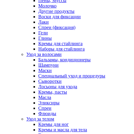
Пены, Муссы
Молочко
Другие продукты
Воски для фиксации
Лаки
Спреи (фиксация)
Гели
Глины
Кремы для стайлинга
Наборы для стайлинга
Уход за волосами
Бальзамы, кондиционеры
Шампуни
Маски
Специальный уход и процедуры
Сыворотки
Лосьоны для ухода
Кремы, пасты
Масла
Эликсиры
Спреи
Флюиды
Уход за телом
Кремы для ног
Кремы и масла для тела