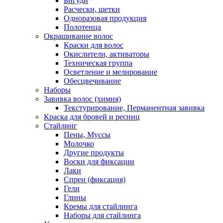
Бигуди
Расчески, щетки
Одноразовая продукция
Полотенца
Окрашивание волос
Краски для волос
Окислители, активаторы
Техническая группа
Осветление и мелирование
Обесцвечивание
Наборы
Завивка волос (химия)
Текстурирование, Перманентная завивка
Краска для бровей и ресниц
Стайлинг
Пены, Муссы
Молочко
Другие продукты
Воски для фиксации
Лаки
Спреи (фиксация)
Гели
Глины
Кремы для стайлинга
Наборы для стайлинга