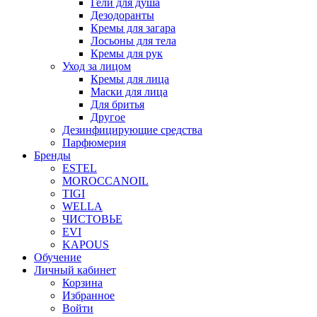
Гели для душа
Дезодоранты
Кремы для загара
Лосьоны для тела
Кремы для рук
Уход за лицом
Кремы для лица
Маски для лица
Для бритья
Другое
Дезинфицирующие средства
Парфюмерия
Бренды
ESTEL
MOROCCANOIL
TIGI
WELLA
ЧИСТОВЬЕ
EVI
KAPOUS
Обучение
Личный кабинет
Корзина
Избранное
Войти