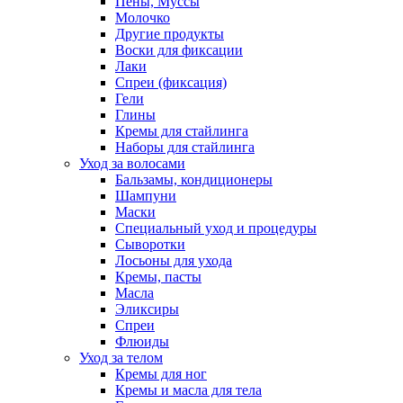
Пены, Муссы
Молочко
Другие продукты
Воски для фиксации
Лаки
Спреи (фиксация)
Гели
Глины
Кремы для стайлинга
Наборы для стайлинга
Уход за волосами
Бальзамы, кондиционеры
Шампуни
Маски
Специальный уход и процедуры
Сыворотки
Лосьоны для ухода
Кремы, пасты
Масла
Эликсиры
Спреи
Флюиды
Уход за телом
Кремы для ног
Кремы и масла для тела