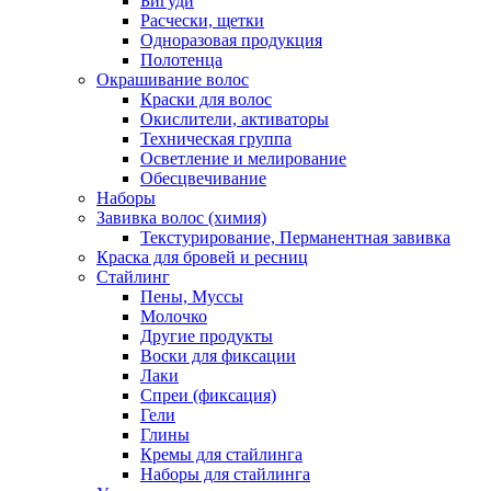
Бигуди
Расчески, щетки
Одноразовая продукция
Полотенца
Окрашивание волос
Краски для волос
Окислители, активаторы
Техническая группа
Осветление и мелирование
Обесцвечивание
Наборы
Завивка волос (химия)
Текстурирование, Перманентная завивка
Краска для бровей и ресниц
Стайлинг
Пены, Муссы
Молочко
Другие продукты
Воски для фиксации
Лаки
Спреи (фиксация)
Гели
Глины
Кремы для стайлинга
Наборы для стайлинга