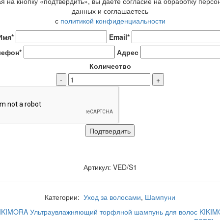
 на кнопку «подтвердить», вы даёте согласие на обработку перс
данных и соглашаетесь
с
политикой конфиденциальности
Имя*
Email*
лефон*
Адрес
Количество
-
+
Артикул: VED/S1
Категории:
Уход за волосами
,
Шампуни