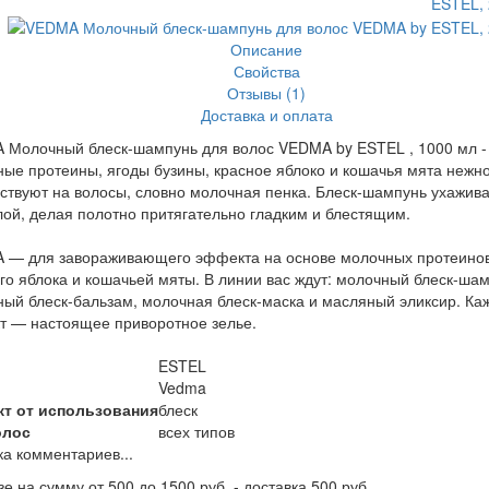
Описание
Свойства
Отзывы (1)
Доставка и оплата
 Молочный блеск-шампунь для волос VEDMA by ESTEL , 1000 мл -
ые протеины, ягоды бузины, красное яблоко и кошачья мята нежн
ствуют на волосы, словно молочная пенка. Блеск-шампунь ухажива
лой, делая полотно притягательно гладким и блестящим.
 — для завораживающего эффекта на основе молочных протеинов
го яблока и кошачьей мяты. В линии вас ждут: молочный блеск-шам
ый блеск-бальзам, молочная блеск-маска и масляный эликсир. Ка
т — настоящее приворотное зелье.
ESTEL
Vedma
т от использования
блеск
олос
всех типов
ка комментариев...
зе на сумму от 500 до 1500 руб. - доставка 500 руб.